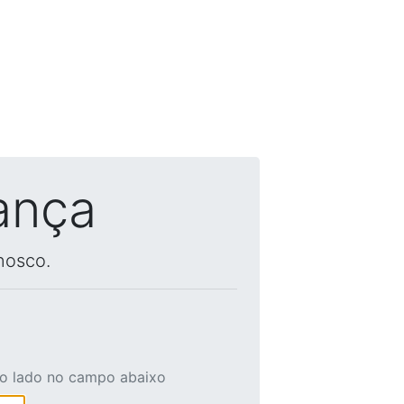
ança
nosco.
ao lado no campo abaixo