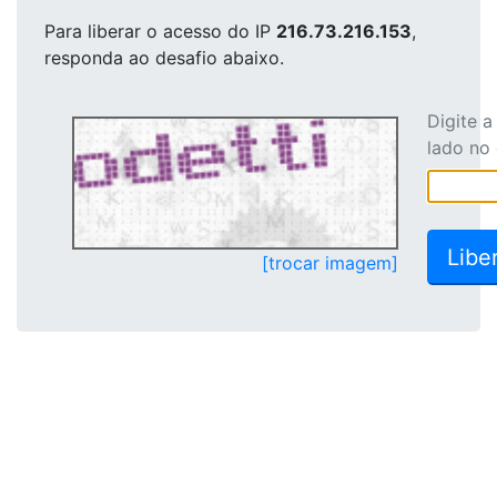
Para liberar o acesso
do IP
216.73.216.153
,
responda ao desafio abaixo.
Digite 
lado no
[trocar imagem]