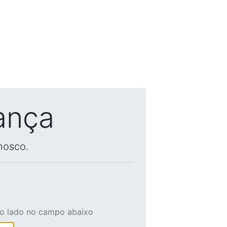
ança
nosco.
ao lado no campo abaixo