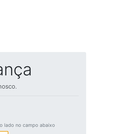
ança
nosco.
ao lado no campo abaixo